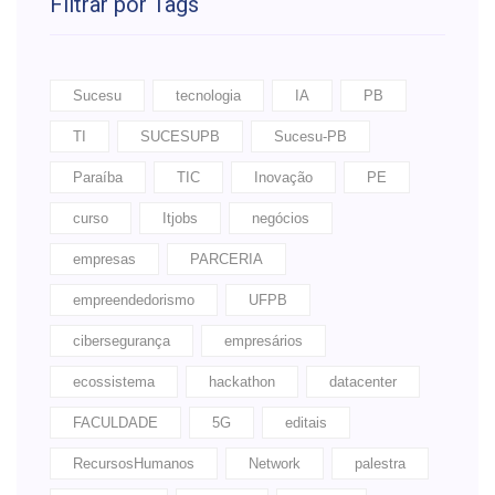
Filtrar por Tags
Sucesu
tecnologia
IA
PB
TI
SUCESUPB
Sucesu-PB
Paraíba
TIC
Inovação
PE
curso
Itjobs
negócios
empresas
PARCERIA
empreendedorismo
UFPB
cibersegurança
empresários
ecossistema
hackathon
datacenter
FACULDADE
5G
editais
RecursosHumanos
Network
palestra