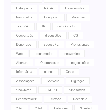
Estágiarios
NASA
Especialistas
Resultados
Congresso
Maratona
Trajetória
JP
selecionados
Cooperação
discussões
CG
Benefícios
SucesuPE
Profissionais
Web
programador
networking
Abertura
Oportunidade
negociações
Informática
alunos
Grátis
Associações
Software
Digitação
ShowKase
SERPRO
SindsoftPB
FecomércioPB
Diretoria
Reeecicle
2026
2024
Categoria
Novetech