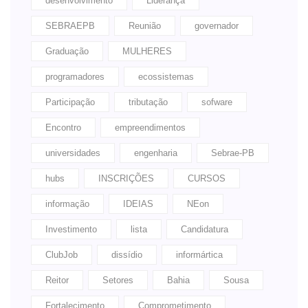
desenvolvimento
Liderança
SEBRAEPB
Reunião
governador
Graduação
MULHERES
programadores
ecossistemas
Participação
tributação
sofware
Encontro
empreendimentos
universidades
engenharia
Sebrae-PB
hubs
INSCRIÇÕES
CURSOS
informação
IDEIAS
NEon
Investimento
lista
Candidatura
ClubJob
dissídio
informártica
Reitor
Setores
Bahia
Sousa
Fortalecimento
Comprometimento