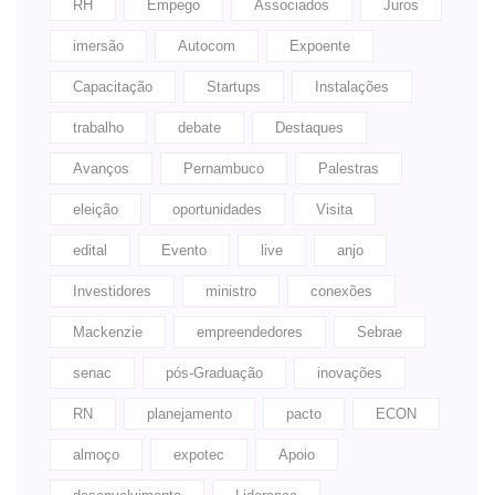
RH
Empego
Associados
Juros
imersão
Autocom
Expoente
Capacitação
Startups
Instalações
trabalho
debate
Destaques
Avanços
Pernambuco
Palestras
eleição
oportunidades
Visita
edital
Evento
live
anjo
Investidores
ministro
conexões
Mackenzie
empreendedores
Sebrae
senac
pós-Graduação
inovações
RN
planejamento
pacto
ECON
almoço
expotec
Apoio