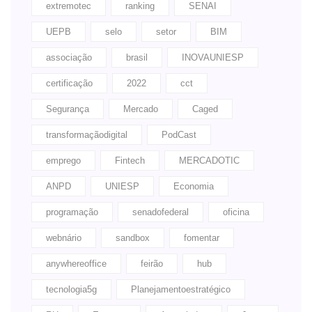
extremotec
ranking
SENAI
UEPB
selo
setor
BIM
associação
brasil
INOVAUNIESP
certificação
2022
cct
Segurança
Mercado
Caged
transformaçãodigital
PodCast
emprego
Fintech
MERCADOTIC
ANPD
UNIESP
Economia
programação
senadofederal
oficina
webnário
sandbox
fomentar
anywhereoffice
feirão
hub
tecnologia5g
Planejamentoestratégico