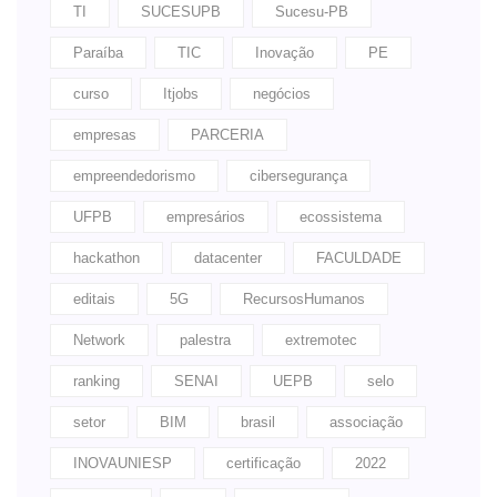
TI
SUCESUPB
Sucesu-PB
Paraíba
TIC
Inovação
PE
curso
Itjobs
negócios
empresas
PARCERIA
empreendedorismo
cibersegurança
UFPB
empresários
ecossistema
hackathon
datacenter
FACULDADE
editais
5G
RecursosHumanos
Network
palestra
extremotec
ranking
SENAI
UEPB
selo
setor
BIM
brasil
associação
INOVAUNIESP
certificação
2022