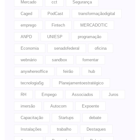
Mercado
cct
Segurança
Caged
PodCast
transformaçãodigital
emprego
Fintech
MERCADOTIC
ANPD
UNIESP
programação
Economia
senadofederal
oficina
webnário
sandbox
fomentar
anywhereoffice
feirão
hub
tecnologia5g
Planejamentoestratégico
RH
Empego
Associados
Juros
imersão
Autocom
Expoente
Capacitação
Startups
debate
Instalações
trabalho
Destaques