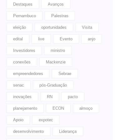
Destaques
Avanços
Pernambuco
Palestras
eleição
oportunidades
Visita
edital
live
Evento
anjo
Investidores
ministro
conexões
Mackenzie
empreendedores
Sebrae
senac
pós-Graduação
inovações
RN
pacto
planejamento
ECON
almoço
Apoio
expotec
desenvolvimento
Liderança