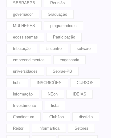
SEBRAEPB
Reunião
governador
Graduação
MULHERES
programadores
ecossistemas
Participação
tributação
Encontro
sofware
empreendimentos
engenharia
universidades
Sebrae-PB
hubs
INSCRIÇÕES
CURSOS
informação
NEon
IDEIAS
Investimento
lista
Candidatura
ClubJob
dissídio
Reitor
informártica
Setores