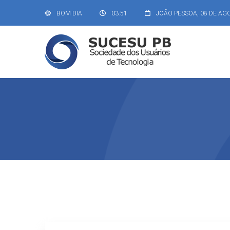
BOM DIA
03:51
JOÃO PESSOA,
08 DE AG