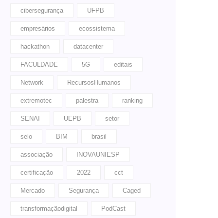
cibersegurança
UFPB
empresários
ecossistema
hackathon
datacenter
FACULDADE
5G
editais
Network
RecursosHumanos
extremotec
palestra
ranking
SENAI
UEPB
setor
selo
BIM
brasil
associação
INOVAUNIESP
certificação
2022
cct
Mercado
Segurança
Caged
transformaçãodigital
PodCast