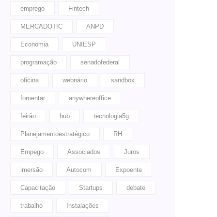
emprego
Fintech
MERCADOTIC
ANPD
Economia
UNIESP
programação
senadofederal
oficina
webnário
sandbox
fomentar
anywhereoffice
feirão
hub
tecnologia5g
Planejamentoestratégico
RH
Empego
Associados
Juros
imersão
Autocom
Expoente
Capacitação
Startups
debate
trabalho
Instalações