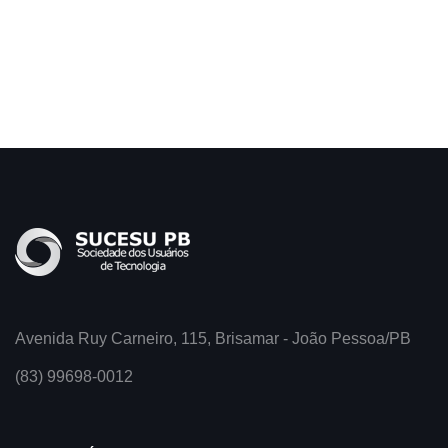
Avenida Ruy Carneiro, 115, Brisamar - João Pessoa/PB
(83) 99698-0012