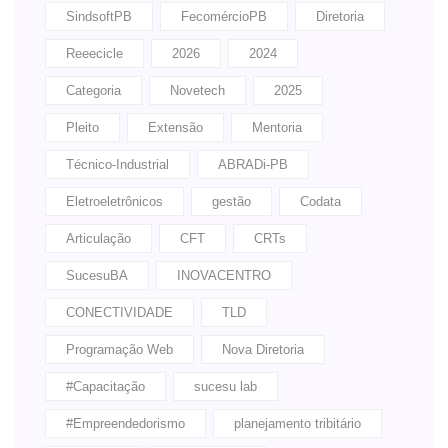
SindsoftPB
FecomércioPB
Diretoria
Reeecicle
2026
2024
Categoria
Novetech
2025
Pleito
Extensão
Mentoria
Técnico-Industrial
ABRADi-PB
Eletroeletrônicos
gestão
Codata
Articulação
CFT
CRTs
SucesuBA
INOVACENTRO
CONECTIVIDADE
TLD
Programação Web
Nova Diretoria
#Capacitação
sucesu lab
#Empreendedorismo
planejamento tribitário