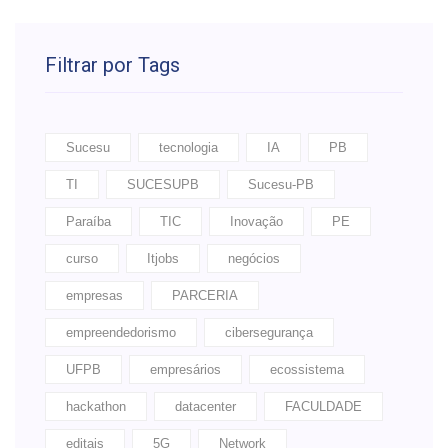
Filtrar por Tags
Sucesu
tecnologia
IA
PB
TI
SUCESUPB
Sucesu-PB
Paraíba
TIC
Inovação
PE
curso
Itjobs
negócios
empresas
PARCERIA
empreendedorismo
cibersegurança
UFPB
empresários
ecossistema
hackathon
datacenter
FACULDADE
editais
5G
Network