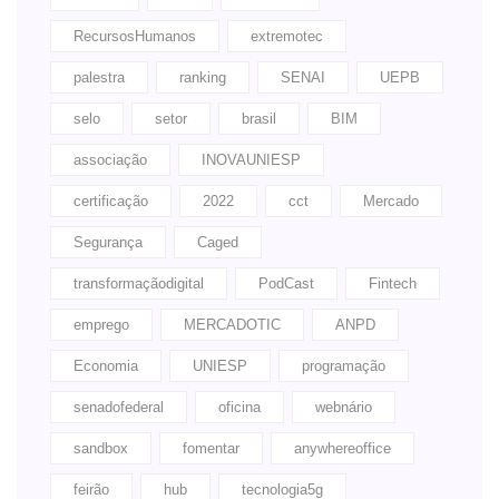
RecursosHumanos
extremotec
palestra
ranking
SENAI
UEPB
selo
setor
brasil
BIM
associação
INOVAUNIESP
certificação
2022
cct
Mercado
Segurança
Caged
transformaçãodigital
PodCast
Fintech
emprego
MERCADOTIC
ANPD
Economia
UNIESP
programação
senadofederal
oficina
webnário
sandbox
fomentar
anywhereoffice
feirão
hub
tecnologia5g