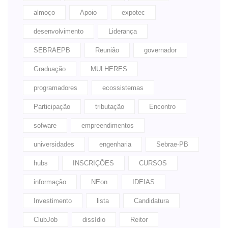
almoço
Apoio
expotec
desenvolvimento
Liderança
SEBRAEPB
Reunião
governador
Graduação
MULHERES
programadores
ecossistemas
Participação
tributação
Encontro
sofware
empreendimentos
universidades
engenharia
Sebrae-PB
hubs
INSCRIÇÕES
CURSOS
informação
NEon
IDEIAS
Investimento
lista
Candidatura
ClubJob
dissídio
Reitor