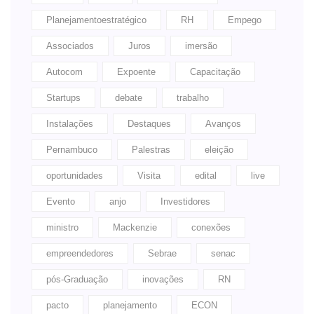
Planejamentoestratégico
RH
Empego
Associados
Juros
imersão
Autocom
Expoente
Capacitação
Startups
debate
trabalho
Instalações
Destaques
Avanços
Pernambuco
Palestras
eleição
oportunidades
Visita
edital
live
Evento
anjo
Investidores
ministro
Mackenzie
conexões
empreendedores
Sebrae
senac
pós-Graduação
inovações
RN
pacto
planejamento
ECON