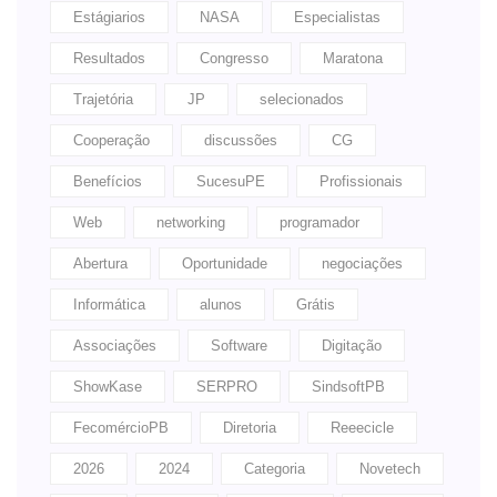
Estágiarios
NASA
Especialistas
Resultados
Congresso
Maratona
Trajetória
JP
selecionados
Cooperação
discussões
CG
Benefícios
SucesuPE
Profissionais
Web
networking
programador
Abertura
Oportunidade
negociações
Informática
alunos
Grátis
Associações
Software
Digitação
ShowKase
SERPRO
SindsoftPB
FecomércioPB
Diretoria
Reeecicle
2026
2024
Categoria
Novetech