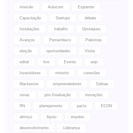
imersão
Autocom
Expoente
Capacitação
Startups
debate
Instalações
trabalho
Destaques
Avanços
Pernambuco
Palestras
eleição
oportunidades
Visita
edital
live
Evento
anjo
Investidores
ministro
conexões
Mackenzie
empreendedores
Sebrae
senac
pós-Graduação
inovações
RN
planejamento
pacto
ECON
almoço
Apoio
expotec
desenvolvimento
Liderança