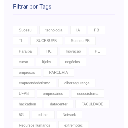
Filtrar por Tags
Sucesu
tecnologia
IA
PB
TI
SUCESUPB
Sucesu-PB
Paraíba
TIC
Inovação
PE
curso
Itjobs
negócios
empresas
PARCERIA
empreendedorismo
cibersegurança
UFPB
empresários
ecossistema
hackathon
datacenter
FACULDADE
5G
editais
Network
RecursosHumanos
extremotec