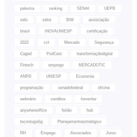
palestra
ranking
SENAI
UEPB
selo
setor
BIM
associação
brasil
INOVAUNIESP
certificação
2022
cct
Mercado
Segurança
Caged
PodCast
transformaçãodigital
Fintech
emprego
MERCADOTIC
ANPD
UNIESP
Economia
programação
senadofederal
oficina
webnário
sandbox
fomentar
anywhereoffice
feirão
hub
tecnologia5g
Planejamentoestratégico
RH
Empego
Associados
Juros