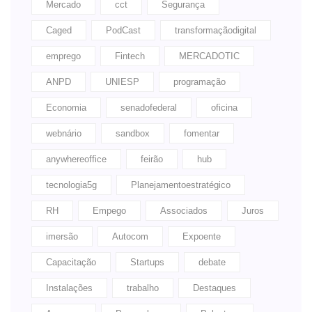
Mercado
cct
Segurança
Caged
PodCast
transformaçãodigital
emprego
Fintech
MERCADOTIC
ANPD
UNIESP
programação
Economia
senadofederal
oficina
webnário
sandbox
fomentar
anywhereoffice
feirão
hub
tecnologia5g
Planejamentoestratégico
RH
Empego
Associados
Juros
imersão
Autocom
Expoente
Capacitação
Startups
debate
Instalações
trabalho
Destaques