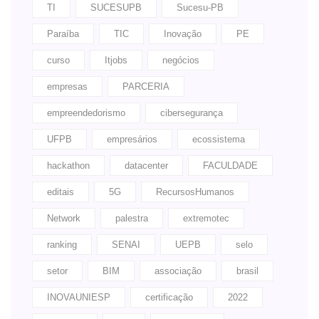
TI
SUCESUPB
Sucesu-PB
Paraíba
TIC
Inovação
PE
curso
Itjobs
negócios
empresas
PARCERIA
empreendedorismo
cibersegurança
UFPB
empresários
ecossistema
hackathon
datacenter
FACULDADE
editais
5G
RecursosHumanos
Network
palestra
extremotec
ranking
SENAI
UEPB
selo
setor
BIM
associação
brasil
INOVAUNIESP
certificação
2022