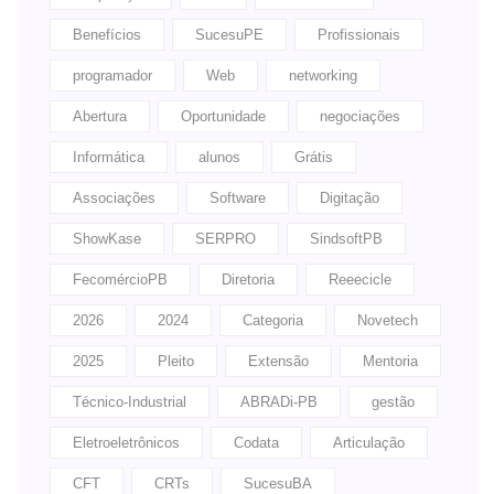
Benefícios
SucesuPE
Profissionais
programador
Web
networking
Abertura
Oportunidade
negociações
Informática
alunos
Grátis
Associações
Software
Digitação
ShowKase
SERPRO
SindsoftPB
FecomércioPB
Diretoria
Reeecicle
2026
2024
Categoria
Novetech
2025
Pleito
Extensão
Mentoria
Técnico-Industrial
ABRADi-PB
gestão
Eletroeletrônicos
Codata
Articulação
CFT
CRTs
SucesuBA