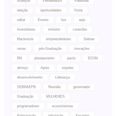
Avanços
Pernambuco
Palestras
eleição
oportunidades
Visita
edital
Evento
live
anjo
Investidores
ministro
conexões
Mackenzie
empreendedores
Sebrae
senac
pós-Graduação
inovações
RN
planejamento
pacto
ECON
almoço
Apoio
expotec
desenvolvimento
Liderança
SEBRAEPB
Reunião
governador
Graduação
MULHERES
programadores
ecossistemas
Participação
tributação
Encontro