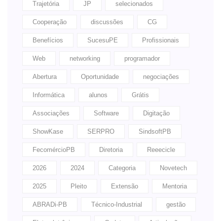
Trajetória
JP
selecionados
Cooperação
discussões
CG
Benefícios
SucesuPE
Profissionais
Web
networking
programador
Abertura
Oportunidade
negociações
Informática
alunos
Grátis
Associações
Software
Digitação
ShowKase
SERPRO
SindsoftPB
FecomércioPB
Diretoria
Reeecicle
2026
2024
Categoria
Novetech
2025
Pleito
Extensão
Mentoria
ABRADi-PB
Técnico-Industrial
gestão