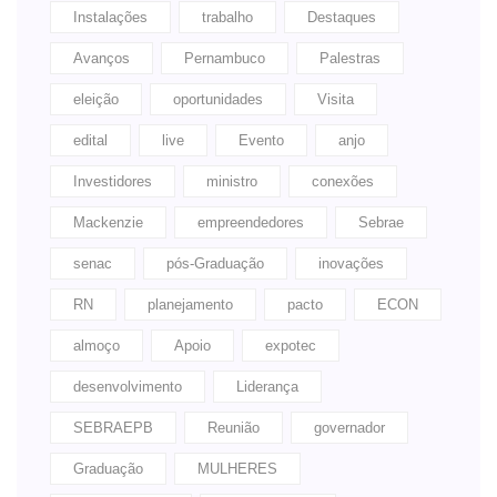
Instalações
trabalho
Destaques
Avanços
Pernambuco
Palestras
eleição
oportunidades
Visita
edital
live
Evento
anjo
Investidores
ministro
conexões
Mackenzie
empreendedores
Sebrae
senac
pós-Graduação
inovações
RN
planejamento
pacto
ECON
almoço
Apoio
expotec
desenvolvimento
Liderança
SEBRAEPB
Reunião
governador
Graduação
MULHERES