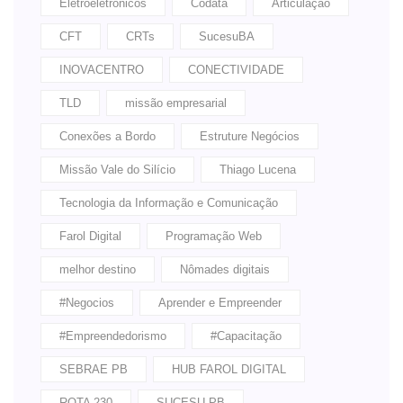
Eletroeletrônicos
Codata
Articulação
CFT
CRTs
SucesuBA
INOVACENTRO
CONECTIVIDADE
TLD
missão empresarial
Conexões a Bordo
Estruture Negócios
Missão Vale do Silício
Thiago Lucena
Tecnologia da Informação e Comunicação
Farol Digital
Programação Web
melhor destino
Nômades digitais
#Negocios
Aprender e Empreender
#Empreendedorismo
#Capacitação
SEBRAE PB
HUB FAROL DIGITAL
ROTA 230
SUCESU PB