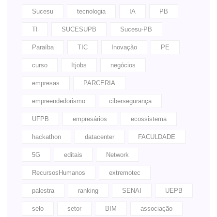
Sucesu
tecnologia
IA
PB
TI
SUCESUPB
Sucesu-PB
Paraíba
TIC
Inovação
PE
curso
Itjobs
negócios
empresas
PARCERIA
empreendedorismo
cibersegurança
UFPB
empresários
ecossistema
hackathon
datacenter
FACULDADE
5G
editais
Network
RecursosHumanos
extremotec
palestra
ranking
SENAI
UEPB
selo
setor
BIM
associação