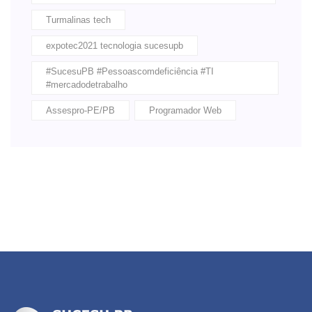
Turmalinas tech
expotec2021 tecnologia sucesupb
#SucesuPB #Pessoascomdeficiência #TI
#mercadodetrabalho
Assespro-PE/PB
Programador Web