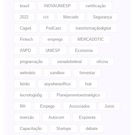
brasil
INOVAUNIESP
certificação
2022
cct
Mercado
Segurança
Caged
PodCast
transformaçãodigital
Fintech
emprego
MERCADOTIC
ANPD
UNIESP
Economia
programação
senadofederal
oficina
webnário
sandbox
fomentar
feirão
anywhereoffice
hub
tecnologia5g
Planejamentoestratégico
RH
Empego
Associados
Juros
imersão
Autocom
Expoente
Capacitação
Startups
debate