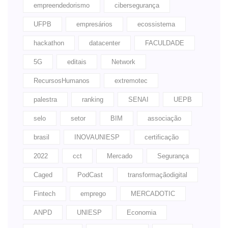
empreendedorismo
cibersegurança
UFPB
empresários
ecossistema
hackathon
datacenter
FACULDADE
5G
editais
Network
RecursosHumanos
extremotec
palestra
ranking
SENAI
UEPB
selo
setor
BIM
associação
brasil
INOVAUNIESP
certificação
2022
cct
Mercado
Segurança
Caged
PodCast
transformaçãodigital
Fintech
emprego
MERCADOTIC
ANPD
UNIESP
Economia