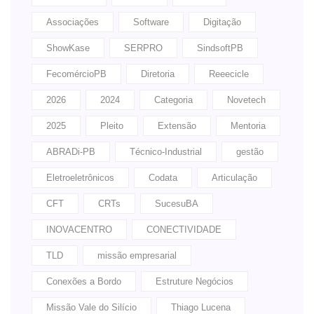
Associações
Software
Digitação
ShowKase
SERPRO
SindsoftPB
FecomércioPB
Diretoria
Reeecicle
2026
2024
Categoria
Novetech
2025
Pleito
Extensão
Mentoria
ABRADi-PB
Técnico-Industrial
gestão
Eletroeletrônicos
Codata
Articulação
CFT
CRTs
SucesuBA
INOVACENTRO
CONECTIVIDADE
TLD
missão empresarial
Conexões a Bordo
Estruture Negócios
Missão Vale do Silício
Thiago Lucena