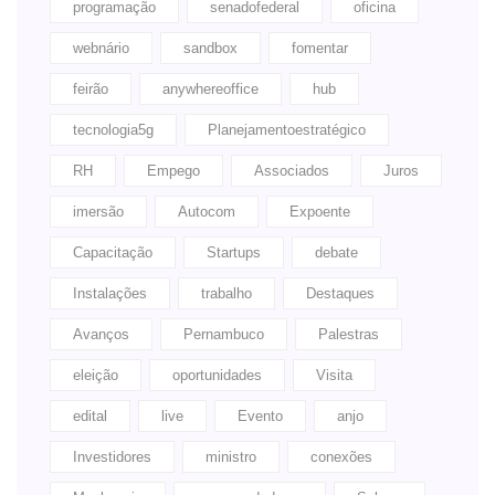
programação
senadofederal
oficina
webnário
sandbox
fomentar
feirão
anywhereoffice
hub
tecnologia5g
Planejamentoestratégico
RH
Empego
Associados
Juros
imersão
Autocom
Expoente
Capacitação
Startups
debate
Instalações
trabalho
Destaques
Avanços
Pernambuco
Palestras
eleição
oportunidades
Visita
edital
live
Evento
anjo
Investidores
ministro
conexões