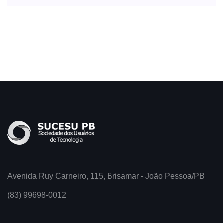
Avenida Ruy Carneiro, 115, Brisamar - João Pessoa/PB
(83) 99698-0012