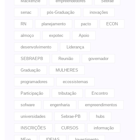
Mackenzie
empreendedores
Sebrae
senac
pós-Graduação
inovações
RN
planejamento
pacto
ECON
almoço
expotec
Apoio
desenvolvimento
Liderança
SEBRAEPB
Reunião
governador
Graduação
MULHERES
programadores
ecossistemas
Participação
tributação
Encontro
sofware
engenharia
empreendimentos
universidades
Sebrae-PB
hubs
INSCRIÇÕES
CURSOS
informação
NEon
IDEIAS
Investimento