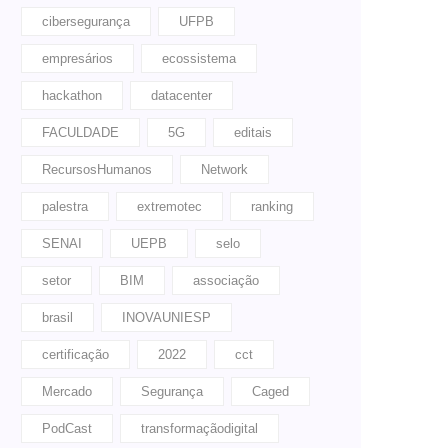
cibersegurança
UFPB
empresários
ecossistema
hackathon
datacenter
FACULDADE
5G
editais
RecursosHumanos
Network
palestra
extremotec
ranking
SENAI
UEPB
selo
setor
BIM
associação
brasil
INOVAUNIESP
certificação
2022
cct
Mercado
Segurança
Caged
PodCast
transformaçãodigital