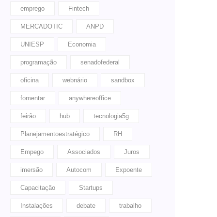
emprego
Fintech
MERCADOTIC
ANPD
UNIESP
Economia
programação
senadofederal
oficina
webnário
sandbox
fomentar
anywhereoffice
feirão
hub
tecnologia5g
Planejamentoestratégico
RH
Empego
Associados
Juros
imersão
Autocom
Expoente
Capacitação
Startups
Instalações
debate
trabalho