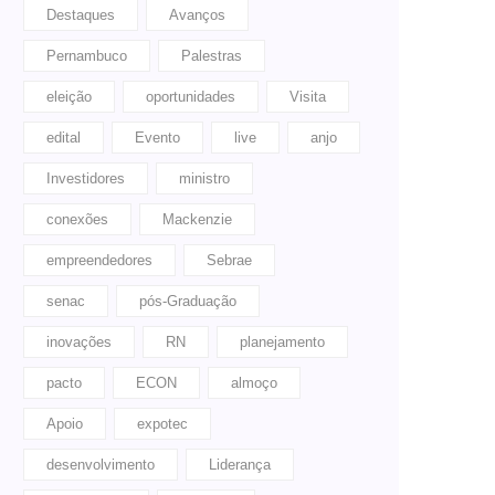
Destaques
Avanços
Pernambuco
Palestras
eleição
oportunidades
Visita
edital
Evento
live
anjo
Investidores
ministro
conexões
Mackenzie
empreendedores
Sebrae
senac
pós-Graduação
inovações
RN
planejamento
pacto
ECON
almoço
Apoio
expotec
desenvolvimento
Liderança