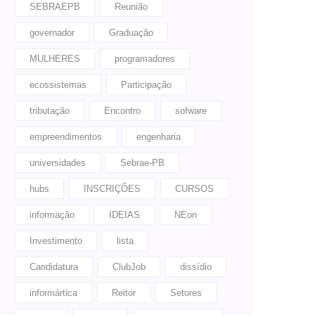
SEBRAEPB
Reunião
governador
Graduação
MULHERES
programadores
ecossistemas
Participação
tributação
Encontro
sofware
empreendimentos
engenharia
universidades
Sebrae-PB
hubs
INSCRIÇÕES
CURSOS
informação
IDEIAS
NEon
Investimento
lista
Candidatura
ClubJob
dissídio
informártica
Reitor
Setores