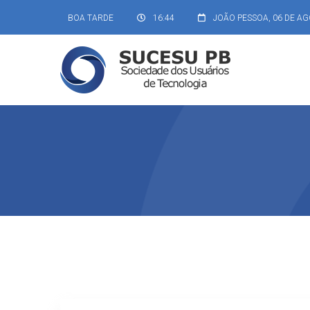
BOA TARDE
16:44
JOÃO PESSOA,
06 DE AG