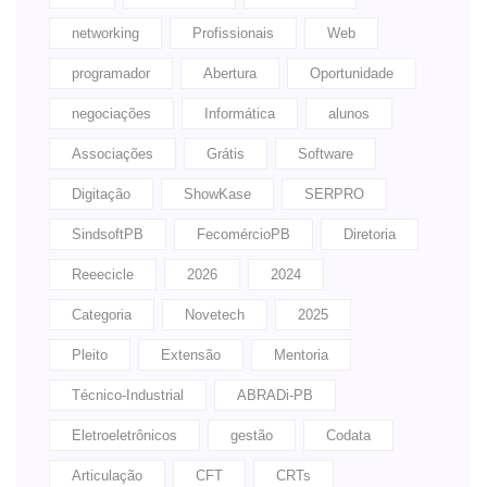
networking
Profissionais
Web
programador
Abertura
Oportunidade
negociações
Informática
alunos
Associações
Grátis
Software
Digitação
ShowKase
SERPRO
SindsoftPB
FecomércioPB
Diretoria
Reeecicle
2026
2024
Categoria
Novetech
2025
Pleito
Extensão
Mentoria
Técnico-Industrial
ABRADi-PB
Eletroeletrônicos
gestão
Codata
Articulação
CFT
CRTs