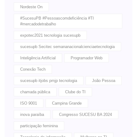
Nordeste On
#SucesuPB #Pessoascomdeficiência #TI
#mercadodetrabalho
expotec2021 tecnologia sucesupb
sucesupb Secitec semananacionalcienciaetecnologia
Inteligência Artificial
Programador Web
Conexão Tech
sucesupb itjobs pmjp tecnologia
João Pessoa
chamada pública
Clube do TI
ISO 9001
Campina Grande
inova paraíba
Congresso SUCESU BA 2024
participação feminina