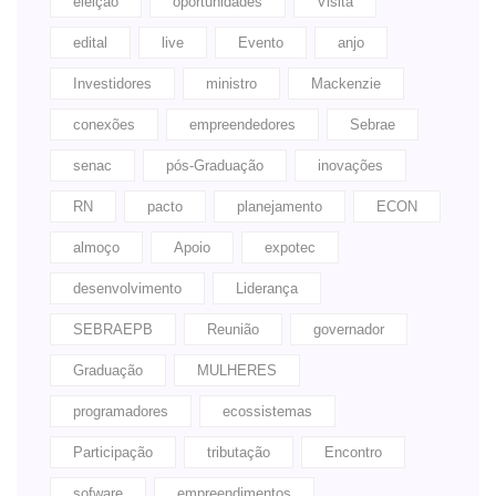
eleição
oportunidades
Visita
edital
live
Evento
anjo
Investidores
ministro
Mackenzie
conexões
empreendedores
Sebrae
senac
pós-Graduação
inovações
RN
pacto
planejamento
ECON
almoço
Apoio
expotec
desenvolvimento
Liderança
SEBRAEPB
Reunião
governador
Graduação
MULHERES
programadores
ecossistemas
Participação
tributação
Encontro
sofware
empreendimentos