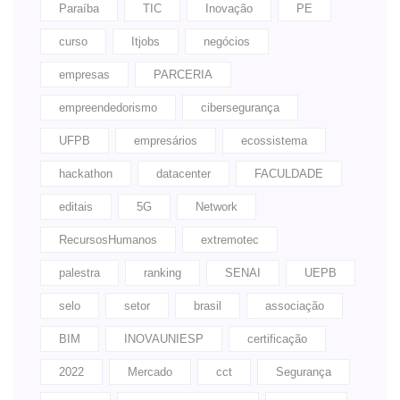
Paraíba
TIC
Inovação
PE
curso
Itjobs
negócios
empresas
PARCERIA
empreendedorismo
cibersegurança
UFPB
empresários
ecossistema
hackathon
datacenter
FACULDADE
editais
5G
Network
RecursosHumanos
extremotec
palestra
ranking
SENAI
UEPB
selo
setor
brasil
associação
BIM
INOVAUNIESP
certificação
2022
Mercado
cct
Segurança