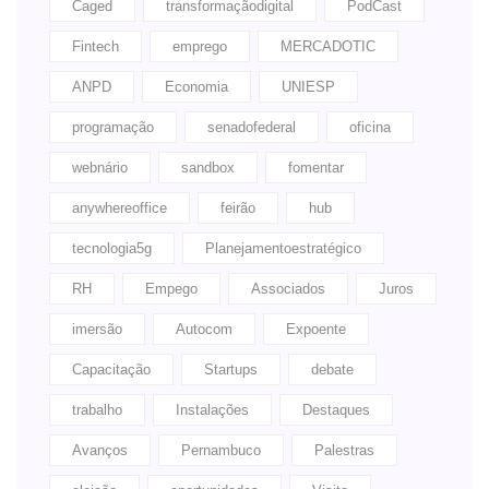
Caged
transformaçãodigital
PodCast
Fintech
emprego
MERCADOTIC
ANPD
Economia
UNIESP
programação
senadofederal
oficina
webnário
sandbox
fomentar
anywhereoffice
feirão
hub
tecnologia5g
Planejamentoestratégico
RH
Empego
Associados
Juros
imersão
Autocom
Expoente
Capacitação
Startups
debate
trabalho
Instalações
Destaques
Avanços
Pernambuco
Palestras