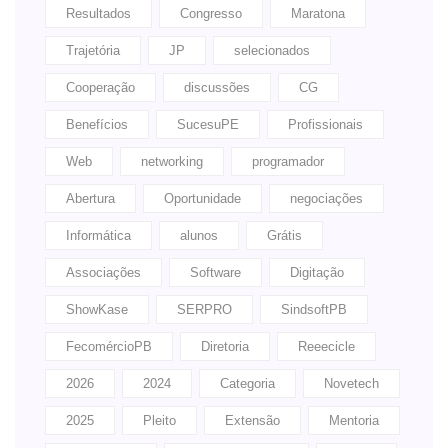
Resultados
Congresso
Maratona
Trajetória
JP
selecionados
Cooperação
discussões
CG
Benefícios
SucesuPE
Profissionais
Web
networking
programador
Abertura
Oportunidade
negociações
Informática
alunos
Grátis
Associações
Software
Digitação
ShowKase
SERPRO
SindsoftPB
FecomércioPB
Diretoria
Reeecicle
2026
2024
Categoria
Novetech
2025
Pleito
Extensão
Mentoria