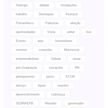
Startups
debate
Instalações
trabalho
Destaques
Avanços
Pernambuco
Palestras
eleição
oportunidades
Visita
edital
live
Evento
anjo
Investidores
ministro
conexões
Mackenzie
empreendedores
Sebrae
senac
pós-Graduação
inovações
RN
planejamento
pacto
ECON
almoço
Apoio
expotec
desenvolvimento
Liderança
SEBRAEPB
Reunião
governador