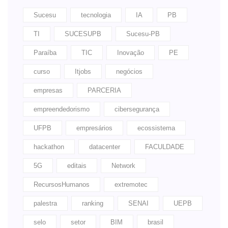
Sucesu
tecnologia
IA
PB
TI
SUCESUPB
Sucesu-PB
Paraíba
TIC
Inovação
PE
curso
Itjobs
negócios
empresas
PARCERIA
empreendedorismo
cibersegurança
UFPB
empresários
ecossistema
hackathon
datacenter
FACULDADE
5G
editais
Network
RecursosHumanos
extremotec
palestra
ranking
SENAI
UEPB
selo
setor
BIM
brasil