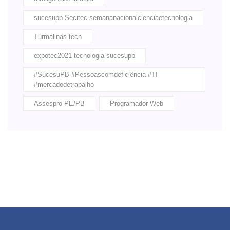
sucesupb Secitec semananacionalcienciaetecnologia
Turmalinas tech
expotec2021 tecnologia sucesupb
#SucesuPB #Pessoascomdeficiência #TI
#mercadodetrabalho
Assespro-PE/PB
Programador Web