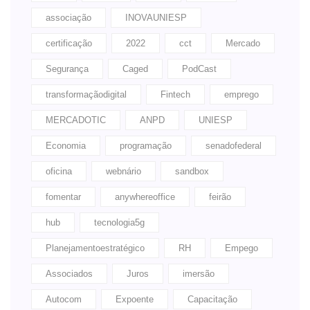
associação
INOVAUNIESP
certificação
2022
cct
Mercado
Segurança
Caged
PodCast
transformaçãodigital
Fintech
emprego
MERCADOTIC
ANPD
UNIESP
Economia
programação
senadofederal
oficina
webnário
sandbox
fomentar
anywhereoffice
feirão
hub
tecnologia5g
Planejamentoestratégico
RH
Empego
Associados
Juros
imersão
Autocom
Expoente
Capacitação