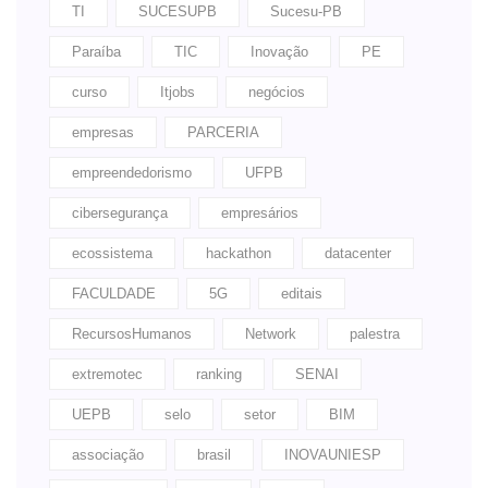
TI
SUCESUPB
Sucesu-PB
Paraíba
TIC
Inovação
PE
curso
Itjobs
negócios
empresas
PARCERIA
empreendedorismo
UFPB
cibersegurança
empresários
ecossistema
hackathon
datacenter
FACULDADE
5G
editais
RecursosHumanos
Network
palestra
extremotec
ranking
SENAI
UEPB
selo
setor
BIM
associação
brasil
INOVAUNIESP