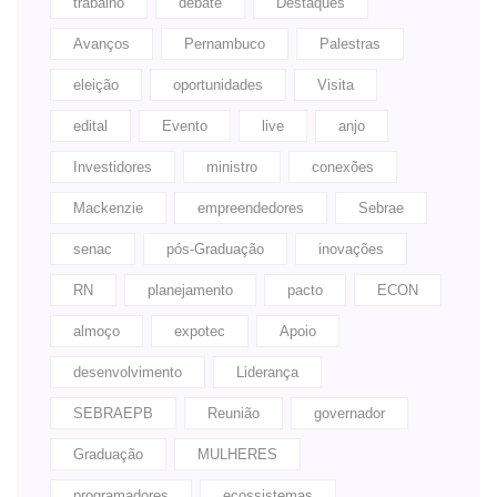
trabalho
debate
Destaques
Avanços
Pernambuco
Palestras
eleição
oportunidades
Visita
edital
Evento
live
anjo
Investidores
ministro
conexões
Mackenzie
empreendedores
Sebrae
senac
pós-Graduação
inovações
RN
planejamento
pacto
ECON
almoço
expotec
Apoio
desenvolvimento
Liderança
SEBRAEPB
Reunião
governador
Graduação
MULHERES
programadores
ecossistemas