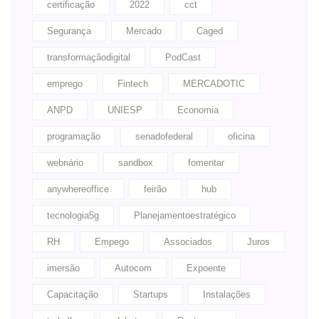
certificação
2022
cct
Segurança
Mercado
Caged
transformaçãodigital
PodCast
emprego
Fintech
MERCADOTIC
ANPD
UNIESP
Economia
programação
senadofederal
oficina
webnário
sandbox
fomentar
anywhereoffice
feirão
hub
tecnologia5g
Planejamentoestratégico
RH
Empego
Associados
Juros
imersão
Autocom
Expoente
Capacitação
Startups
Instalações