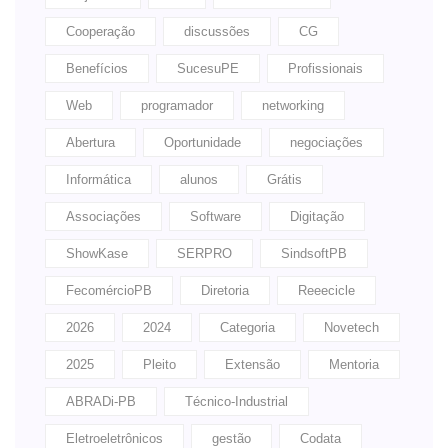
Cooperação
discussões
CG
Benefícios
SucesuPE
Profissionais
Web
programador
networking
Abertura
Oportunidade
negociações
Informática
alunos
Grátis
Associações
Software
Digitação
ShowKase
SERPRO
SindsoftPB
FecomércioPB
Diretoria
Reeecicle
2026
2024
Categoria
Novetech
2025
Pleito
Extensão
Mentoria
ABRADi-PB
Técnico-Industrial
Eletroeletrônicos
gestão
Codata