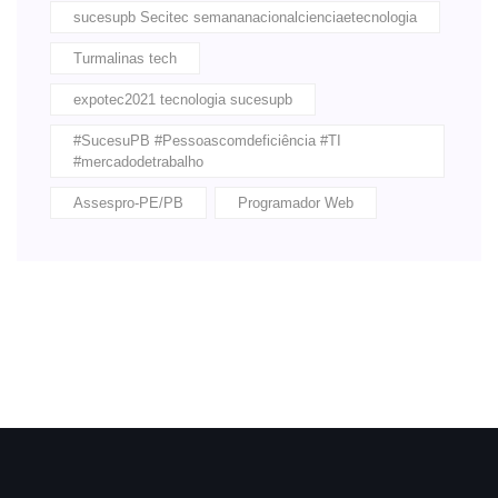
sucesupb Secitec semananacionalcienciaetecnologia
Turmalinas tech
expotec2021 tecnologia sucesupb
#SucesuPB #Pessoascomdeficiência #TI
#mercadodetrabalho
Assespro-PE/PB
Programador Web